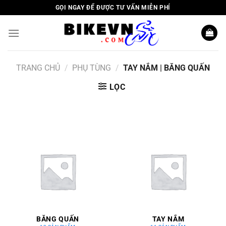
Skip
GỌI NGAY ĐỂ ĐƯỢC TƯ VẤN MIỄN PHÍ
to
content
TRANG CHỦ
/
PHỤ TÙNG
/
TAY NẮM | BĂNG QUẤN
LỌC
BĂNG QUẤN
TAY NẮM