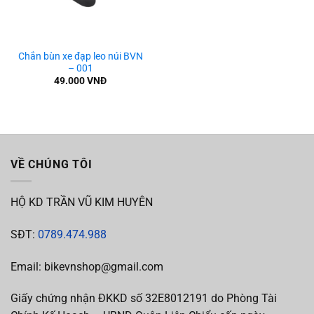
Chắn bùn xe đạp leo núi BVN
– 001
49.000
VNĐ
VỀ CHÚNG TÔI
HỘ KD TRẦN VŨ KIM HUYÊN
SĐT:
0789.474.988
Email: bikevnshop@gmail.com
Giấy chứng nhận ĐKKD số 32E8012191 do Phòng Tài