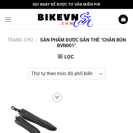
Skip
GỌI NGAY ĐỂ ĐƯỢC TƯ VẤN MIỄN PHÍ
to
content
TRANG CHỦ
/
SẢN PHẨM ĐƯỢC GẮN THẺ “CHẮN BÙN
BVN001”
LỌC
Add to
wishlist