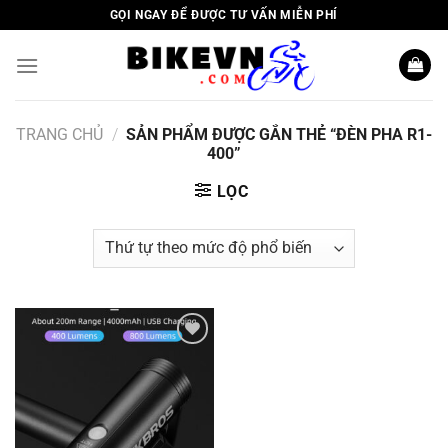
Skip
GỌI NGAY ĐỂ ĐƯỢC TƯ VẤN MIỄN PHÍ
to
content
TRANG CHỦ
/
SẢN PHẨM ĐƯỢC GẮN THẺ “ĐÈN PHA R1-
400”
LỌC
Add to
wishlist