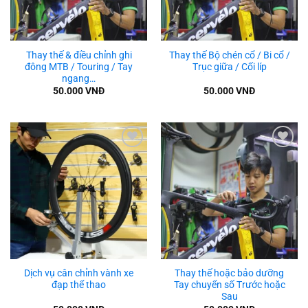
Thay thế & điều chỉnh ghi
Thay thế Bộ chén cổ / Bi cổ /
đông MTB / Touring / Tay
Trục giữa / Cối líp
ngang…
50.000
VNĐ
50.000
VNĐ
Add to
Add to
wishlist
wishlist
Dịch vụ cân chỉnh vành xe
Thay thế hoặc bảo dưỡng
đạp thể thao
Tay chuyển số Trước hoặc
Sau