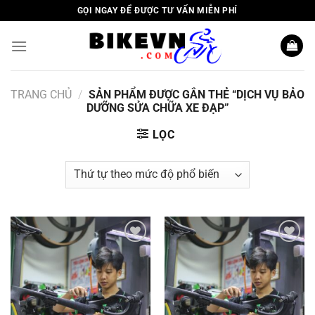
Skip
GỌI NGAY ĐỂ ĐƯỢC TƯ VẤN MIỄN PHÍ
to
content
TRANG CHỦ
/
SẢN PHẨM ĐƯỢC GẮN THẺ “DỊCH VỤ BẢO
DƯỠNG SỬA CHỮA XE ĐẠP”
LỌC
Add to
Add to
wishlist
wishlist