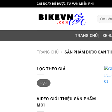
Skip
GỌI NGAY ĐỂ ĐƯỢC TƯ VẤN MIỄN PHÍ
to
content
Tìm
kiếm:
TRANG CHỦ
XE Đ
TRANG CHỦ
/
SẢN PHẨM ĐƯỢC GẮN THẺ
LỌC THEO GIÁ
Giá
Giá
LỌC
thấp
cao
nhất
nhất
VIDEO GIỚI THIỆU SẢN PHẨM
MỚI
+