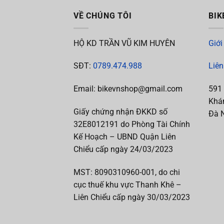
VỀ CHÚNG TÔI
BIK
HỘ KD TRẦN VŨ KIM HUYÊN
Giới
SĐT:
0789.474.988
Liên
Email: bikevnshop@gmail.com
591
Khán
Giấy chứng nhận ĐKKD số
Đà 
32E8012191 do Phòng Tài Chính
Kế Hoạch – UBND Quận Liên
Chiểu cấp ngày 24/03/2023
MST:
8090310960-001, do chi
cục thuế khu vực Thanh Khê –
Liên Chiểu cấp
ngày 30/03/2023