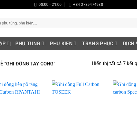
08:00 - 21:00
+84 0789474988
ẠP
PHỤ TÙNG
PHỤ KIỆN
TRANG PHỤC
DỊCH 
Hiển thị tất cả 7 kết 
 “GHI ĐÔNG TAY CONG”
Add to
Add to
wishlist
wishlist
+
+