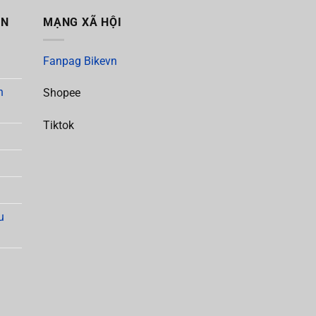
ẪN
MẠNG XÃ HỘI
Fanpag Bikevn
h
Shopee
Tiktok
u