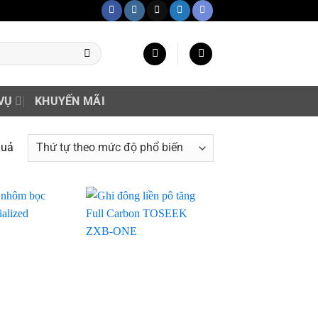
VỤ
KHUYẾN MÃI
quả
Add to
Add to
wishlist
wishlist
+