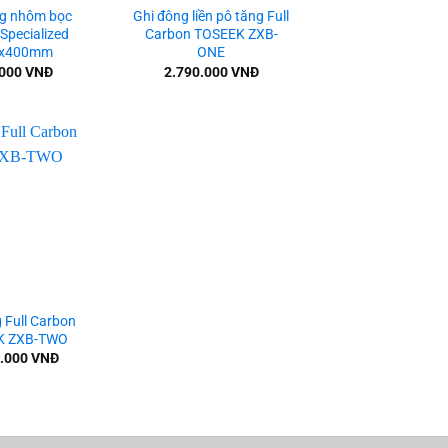
ng nhôm bọc
Ghi đông liền pô tăng Full
Specialized
Carbon TOSEEK ZXB-
8x400mm
ONE
.000
VNĐ
2.790.000
VNĐ
Add to
wishlist
 Full Carbon
K ZXB-TWO
0.000
VNĐ