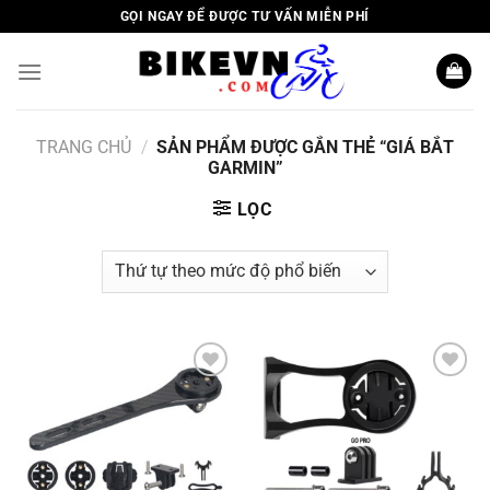
Skip
GỌI NGAY ĐỂ ĐƯỢC TƯ VẤN MIỄN PHÍ
to
content
TRANG CHỦ
/
SẢN PHẨM ĐƯỢC GẮN THẺ “GIÁ BẮT
GARMIN”
LỌC
Add to
Add to
wishlist
wishlist