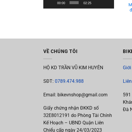
00:00
02:25
M
đ
VỀ CHÚNG TÔI
BIK
HỘ KD TRẦN VŨ KIM HUYÊN
Giới
SĐT:
0789.474.988
Liên
Email: bikevnshop@gmail.com
591
Khán
Giấy chứng nhận ĐKKD số
Đà 
32E8012191 do Phòng Tài Chính
Kế Hoạch – UBND Quận Liên
Chiểu cấp ngày 24/03/2023