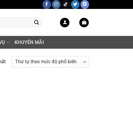
VỤ
KHUYẾN MÃI
hất