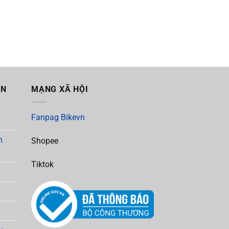
ẪN
MẠNG XÃ HỘI
Fanpag Bikevn
h
Shopee
Tiktok