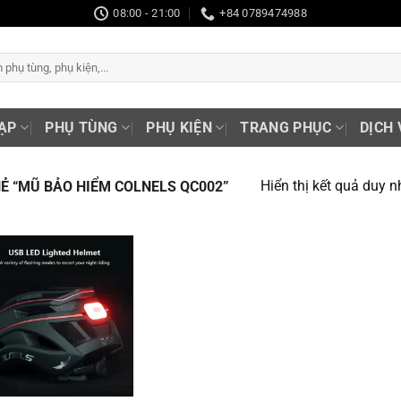
08:00 - 21:00
+84 0789474988
ẠP
PHỤ TÙNG
PHỤ KIỆN
TRANG PHỤC
DỊCH 
Hiển thị kết quả duy n
 “MŨ BẢO HIỂM COLNELS QC002”
Add to
wishlist