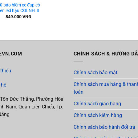
ũ bảo hiểm xe đạp có
èn led hậu COLNELS
849.000
VNĐ
EVN.COM
CHÍNH SÁCH & HƯỚNG D
 thiệu
Chính sách bảo mật
Chính sách mua hàng & than
 hệ
toán
 Tôn Đức Thắng, Phường Hòa
Chính sách giao hàng
h Nam, Quận Liên Chiểu, Tp.
Nẵng
Chính sách kiểm hàng
Chính sách bảo hành đổi trả