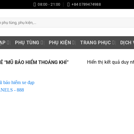
08:00 - 21:00
+84 0789474988
ẠP
PHỤ TÙNG
PHỤ KIỆN
TRANG PHỤC
DỊCH 
Hiển thị kết quả duy n
 “MŨ BẢO HIỂM THOÁNG KHÍ”
Add to
wishlist