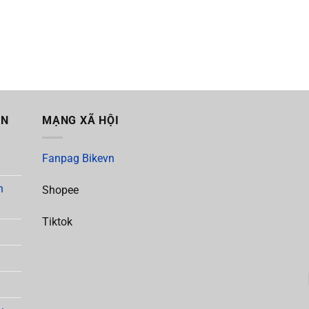
ẪN
MẠNG XÃ HỘI
Fanpag Bikevn
h
Shopee
Tiktok