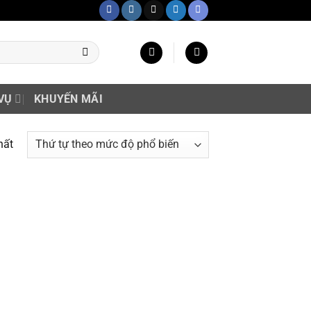
VỤ
KHUYẾN MÃI
hất