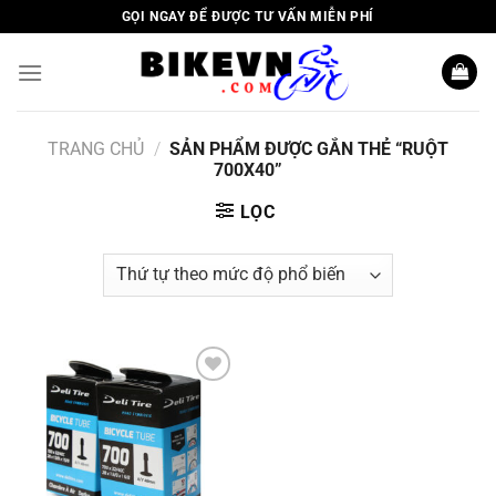
Skip
GỌI NGAY ĐỂ ĐƯỢC TƯ VẤN MIỄN PHÍ
to
content
TRANG CHỦ
/
SẢN PHẨM ĐƯỢC GẮN THẺ “RUỘT
700X40”
LỌC
Add to
wishlist