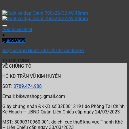
Add to wishlist
+
Quick View
Ruột xe đạp Giant 700×28/32 AV 48mm
120.000
VNĐ
VỀ CHÚNG TÔI
HỘ KD TRẦN VŨ KIM HUYÊN
SĐT:
0789.474.988
Email: bikevnshop@gmail.com
Giấy chứng nhận ĐKKD số 32E8012191 do Phòng Tài Chính
Kế Hoạch – UBND Quận Liên Chiểu cấp ngày 24/03/2023
MST:
8090310960-001, do chi cục thuế khu vực Thanh Khê
– Liên Chiểu cấp
ngày 30/03/2023