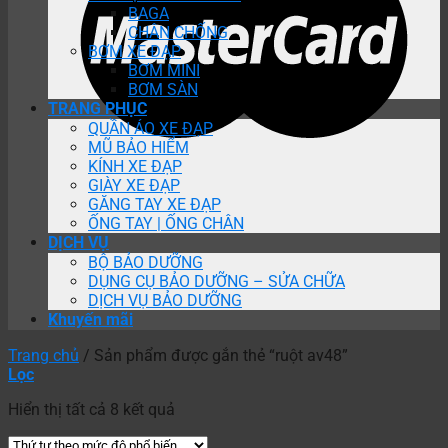
BAGA
CHÂN CHỐNG
BƠM XE ĐẠP
BƠM MINI
BƠM SÀN
TRANG PHỤC
QUẦN ÁO XE ĐẠP
MŨ BẢO HIỂM
KÍNH XE ĐẠP
GIÀY XE ĐẠP
GĂNG TAY XE ĐẠP
ỐNG TAY | ỐNG CHÂN
DỊCH VỤ
BỘ BẢO DƯỠNG
DỤNG CỤ BẢO DƯỠNG – SỬA CHỮA
DỊCH VỤ BẢO DƯỠNG
Khuyến mãi
Trang chủ
/
Sản phẩm được gắn thẻ “ruột av48”
Lọc
Hiển thị tất cả 8 kết quả