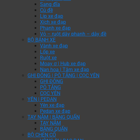
Sang đĩa
Củ đề
Líp xe đạp
Xích xe đạp
Phanh xe đạp
Vỏ – ruột dây phanh – dây đề
BỘ BÁNH XE
Vành xe đạp
Lốp xe
Ruột xe
Moay ơ | Hub xe đạp
Nan hoa | Tăm xe đạp
GHI ĐÔNG | PÔ TĂNG | CỌC YÊN
GHI ĐÔNG
PÔ TĂNG
CỌC YÊN
YÊN | PEDAN
Yên xe đạp
Pedan xe đạp
TAY NẮM | BĂNG QUẤN
TAY NẮM
BĂNG QUẤN
BỘ CHÉN CỔ