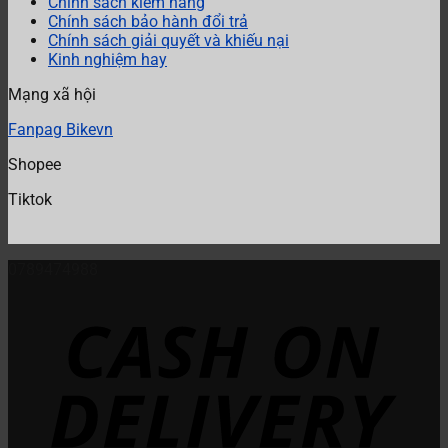
Chính sách kiểm hàng
Chính sách bảo hành đổi trả
Chính sách giải quyết và khiếu nại
Kinh nghiệm hay
Mạng xã hội
Fanpag Bikevn
Shopee
Tiktok
0789474988