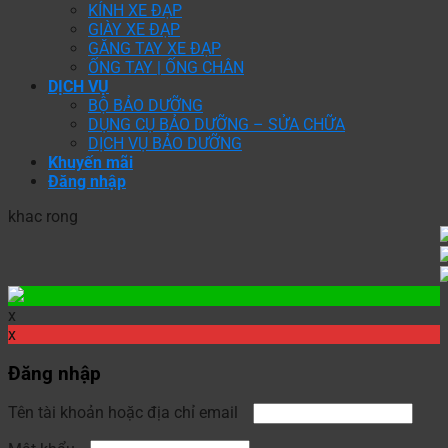
KÍNH XE ĐẠP
GIÀY XE ĐẠP
GĂNG TAY XE ĐẠP
ỐNG TAY | ỐNG CHÂN
DỊCH VỤ
BỘ BẢO DƯỠNG
DỤNG CỤ BẢO DƯỠNG – SỬA CHỮA
DỊCH VỤ BẢO DƯỠNG
Khuyến mãi
Đăng nhập
khac rong
x
x
Đăng nhập
Tên tài khoản hoặc địa chỉ email