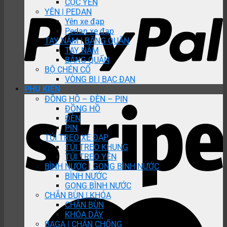
CỌC YÊN
YÊN | PEDAN
Yên xe đạp
Pedan xe đạp
TAY NẮM | BĂNG QUẤN
TAY NẮM
BĂNG QUẤN
BỘ CHÉN CỔ
VÒNG BI | BẠC ĐẠN
PHỤ KIỆN
ĐỒNG HỒ – ĐÈN – PIN
ĐỒNG HỒ
ĐÈN
PIN
TÚI TREO XE ĐẠP
TÚI TREO KHUNG
TÚI TREO YÊN
BÌNH NƯỚC | GỌNG BÌNH NƯỚC
BÌNH NƯỚC
GỌNG BÌNH NƯỚC
CHẮN BÙN | KHÓA
CHẮN BÙN
KHÓA DÂY
BAGA | CHÂN CHỐNG