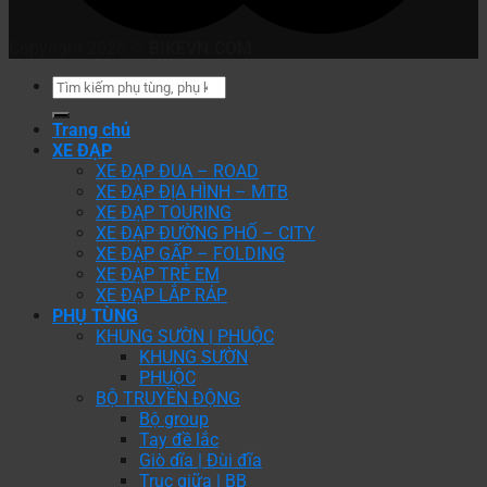
Copyright 2026 ©
BIKEVN.COM
Tìm
kiếm:
Trang chủ
XE ĐẠP
XE ĐẠP ĐUA – ROAD
XE ĐẠP ĐỊA HÌNH – MTB
XE ĐẠP TOURING
XE ĐẠP ĐƯỜNG PHỐ – CITY
XE ĐẠP GẤP – FOLDING
XE ĐẠP TRẺ EM
XE ĐẠP LẮP RÁP
PHỤ TÙNG
KHUNG SƯỜN | PHUỘC
KHUNG SƯỜN
PHUỘC
BỘ TRUYỀN ĐỘNG
Bộ group
Tay đề lắc
Giò dĩa | Đùi đĩa
Trục giữa | BB