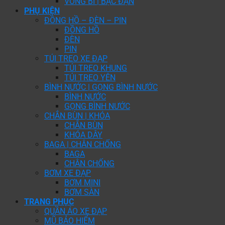
VÒNG BI | BẠC ĐẠN
PHỤ KIỆN
ĐỒNG HỒ – ĐÈN – PIN
ĐỒNG HỒ
ĐÈN
PIN
TÚI TREO XE ĐẠP
TÚI TREO KHUNG
TÚI TREO YÊN
BÌNH NƯỚC | GỌNG BÌNH NƯỚC
BÌNH NƯỚC
GỌNG BÌNH NƯỚC
CHẮN BÙN | KHÓA
CHẮN BÙN
KHÓA DÂY
BAGA | CHÂN CHỐNG
BAGA
CHÂN CHỐNG
BƠM XE ĐẠP
BƠM MINI
BƠM SÀN
TRANG PHỤC
QUẦN ÁO XE ĐẠP
MŨ BẢO HIỂM