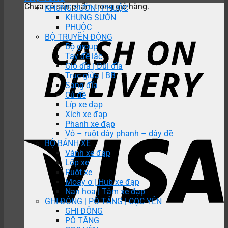
Chưa có sản phẩm trong giỏ hàng.
KHUNG SƯỜN | PHUỘC
KHUNG SƯỜN
PHUỘC
BỘ TRUYỀN ĐỘNG
Bộ group
Tay đề lắc
Giò dĩa | Đùi đĩa
Trục giữa | BB
Sang đĩa
Củ đề
Líp xe đạp
Xích xe đạp
Phanh xe đạp
Vỏ – ruột dây phanh – dây đề
BỘ BÁNH XE
Vành xe đạp
Lốp xe
Ruột xe
Moay ơ | Hub xe đạp
Nan hoa | Tăm xe đạp
GHI ĐÔNG | PÔ TĂNG | CỌC YÊN
GHI ĐÔNG
PÔ TĂNG