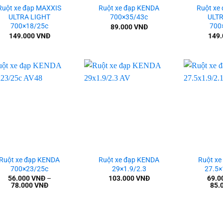
Ruột xe đạp MAXXIS
Ruột xe đạp KENDA
Ruột xe
ULTRA LIGHT
700×35/43c
ULTR
700×18/25c
700
89.000
VNĐ
149.000
VNĐ
149
Add to
Add to
wishlist
wishlist
+
+
Ruột xe đạp KENDA
Ruột xe đạp KENDA
Ruột x
700×23/25c
29×1.9/2.3
27.5×
56.000
VNĐ
–
103.000
VNĐ
69.0
78.000
VNĐ
85.