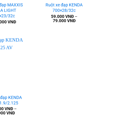
 đạp MAXXIS
Ruột xe đạp KENDA
A LIGHT
700×28/32c
×23/32c
59.000
VNĐ
–
79.000
VNĐ
.000
VNĐ
Add to
wishlist
e đạp KENDA
1.9/2.125
00
VNĐ
–
000
VNĐ