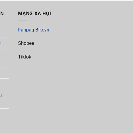
ẪN
MẠNG XÃ HỘI
Fanpag Bikevn
h
Shopee
Tiktok
u