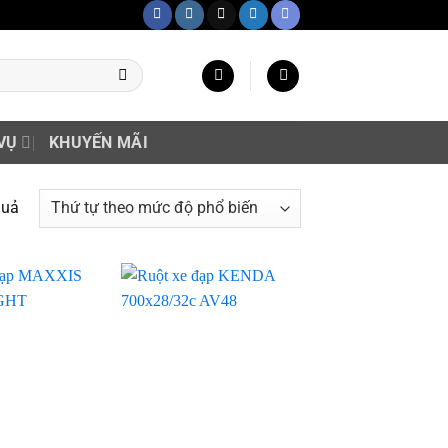
VỤ
KHUYẾN MÃI
quả
Add to
Add to
wishlist
wishlist
+