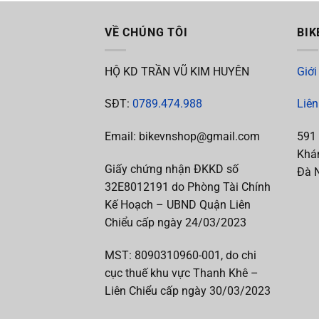
VỀ CHÚNG TÔI
BIK
HỘ KD TRẦN VŨ KIM HUYÊN
Giới
SĐT:
0789.474.988
Liên
Email: bikevnshop@gmail.com
591
Khán
Giấy chứng nhận ĐKKD số
Đà 
32E8012191 do Phòng Tài Chính
Kế Hoạch – UBND Quận Liên
Chiểu cấp ngày 24/03/2023
MST:
8090310960-001, do chi
cục thuế khu vực Thanh Khê –
Liên Chiểu cấp
ngày 30/03/2023