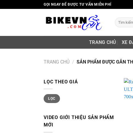
Skip
GỌI NGAY ĐỂ ĐƯỢC TƯ VẤN MIỄN PHÍ
to
content
Tìm
kiếm:
TRANG CHỦ
XE Đ
TRANG CHỦ
/
SẢN PHẨM ĐƯỢC GẮN THẺ
LỌC THEO GIÁ
Giá
Giá
LỌC
thấp
cao
nhất
nhất
VIDEO GIỚI THIỆU SẢN PHẨM
MỚI
+