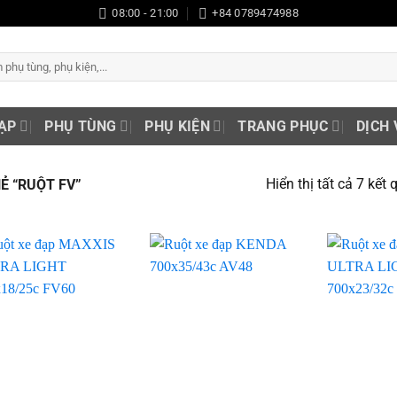
08:00 - 21:00
+84 0789474988
ẠP
PHỤ TÙNG
PHỤ KIỆN
TRANG PHỤC
DỊCH 
Hiển thị tất cả 7 kết 
 “RUỘT FV”
Add to
Add to
wishlist
wishlist
+
+