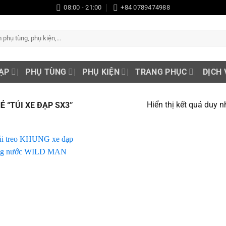
08:00 - 21:00
+84 0789474988
ẠP
PHỤ TÙNG
PHỤ KIỆN
TRANG PHỤC
DỊCH 
Hiển thị kết quả duy n
 “TÚI XE ĐẠP SX3”
Add to
wishlist