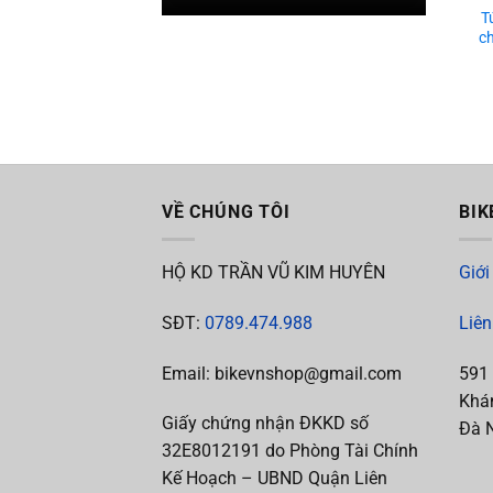
T
c
VỀ CHÚNG TÔI
BIK
HỘ KD TRẦN VŨ KIM HUYÊN
Giới
SĐT:
0789.474.988
Liên
Email: bikevnshop@gmail.com
591
Khán
Giấy chứng nhận ĐKKD số
Đà 
32E8012191 do Phòng Tài Chính
Kế Hoạch – UBND Quận Liên