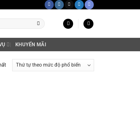
VỤ
KHUYẾN MÃI
hất