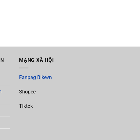
ẪN
MẠNG XÃ HỘI
Fanpag Bikevn
h
Shopee
Tiktok