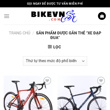
Skip
GỌI NGAY ĐỂ ĐƯỢC TƯ VẤN MIỄN PHÍ
to
content
TRANG CHỦ
/
SẢN PHẨM ĐƯỢC GẮN THẺ “XE ĐẠP
ĐUA”
LỌC
Add to
Add to
wishlist
wishlist