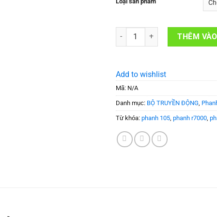
Loại sản phẩm
Bộ phanh V xe đạp SHIMANO 10
THÊM VÀO
Add to wishlist
Mã:
N/A
Danh mục:
BỘ TRUYỀN ĐỘNG
,
Phan
Từ khóa:
phanh 105
,
phanh r7000
,
ph