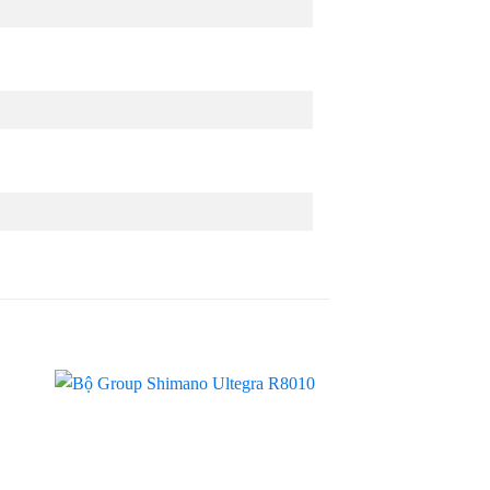
 to
Add to
ist
wishlist