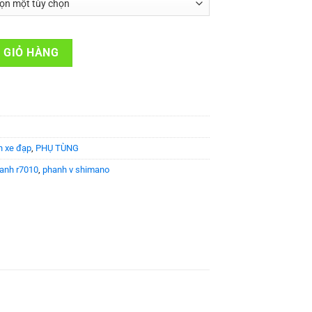
5 BR-R7000/R7010 số lượng
 GIỎ HÀNG
h xe đạp
,
PHỤ TÙNG
anh r7010
,
phanh v shimano