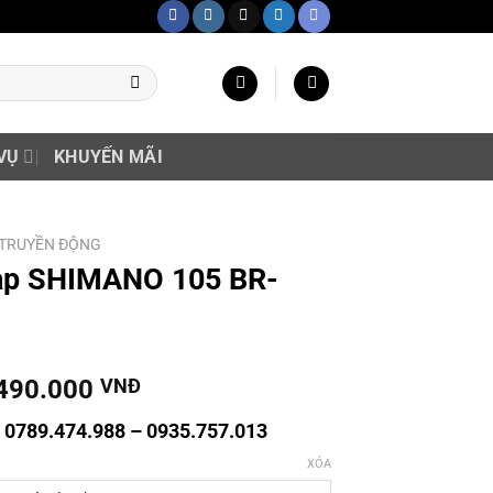
VỤ
KHUYẾN MÃI
 TRUYỀN ĐỘNG
đạp SHIMANO 105 BR-
490.000
VNĐ
g 0789.474.988 – 0935.757.013
XÓA