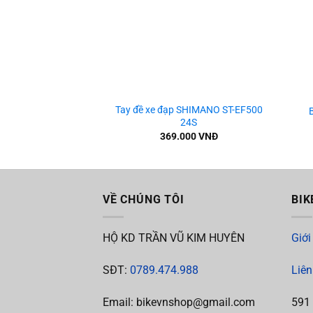
+
+
Tay đề xe đạp SHIMANO ST-EF500
24S
369.000
VNĐ
VỀ CHÚNG TÔI
BIK
HỘ KD TRẦN VŨ KIM HUYÊN
Giới
SĐT:
0789.474.988
Liên
Email: bikevnshop@gmail.com
591