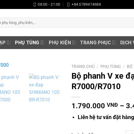
08:00 - 21:00
+84 0789474988
ẠP
PHỤ TÙNG
PHỤ KIỆN
TRANG PHỤC
DỊCH 
TRANG CHỦ
/
PHỤ TÙNG
/
BỘ
Bộ phanh V xe 
Add to
R7000/R7010
wishlist
1.790.000
VNĐ
–
3.
Liên hệ tư vấn đặt hàn