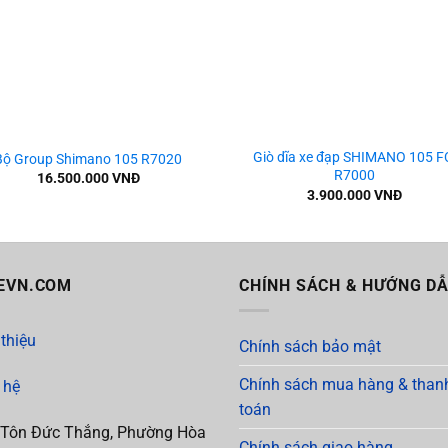
+
Giò dĩa xe đạp SHIMANO 105 F
Bộ Group Shimano 105 R7020
R7000
16.500.000
VNĐ
3.900.000
VNĐ
EVN.COM
CHÍNH SÁCH & HƯỚNG D
 thiệu
Chính sách bảo mật
Chính sách mua hàng & than
 hệ
toán
 Tôn Đức Thắng, Phường Hòa
Chính sách giao hàng