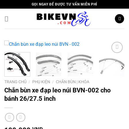
Skip
GỌI NGAY ĐỂ ĐƯỢC TƯ VẤN MIỄN PHÍ
to
content
Add to
wishlist
TRANG CHỦ
/
PHỤ KIỆN
/
CHẮN BÙN | KHÓA
Chắn bùn xe đạp leo núi BVN-002 cho
bánh 26/27.5 inch