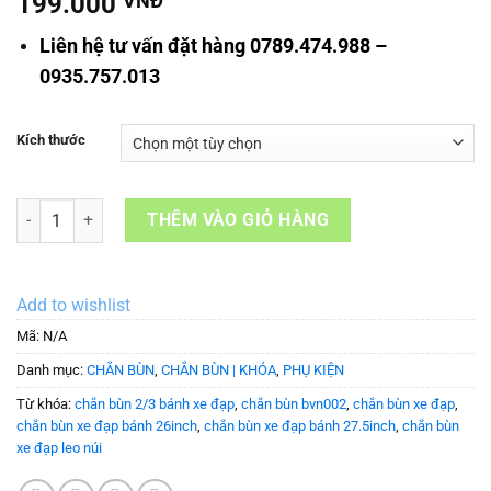
199.000
VNĐ
Liên hệ tư vấn đặt hàng 0789.474.988 –
0935.757.013
Kích thước
Chắn bùn xe đạp leo núi BVN-002 cho bánh 26/27.5 inch số lượng
THÊM VÀO GIỎ HÀNG
Add to wishlist
Mã:
N/A
Danh mục:
CHẮN BÙN
,
CHẮN BÙN | KHÓA
,
PHỤ KIỆN
Từ khóa:
chắn bùn 2/3 bánh xe đạp
,
chắn bùn bvn002
,
chắn bùn xe đạp
,
chắn bùn xe đạp bánh 26inch
,
chắn bùn xe đạp bánh 27.5inch
,
chắn bùn
xe đạp leo núi