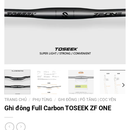
TRANG CHỦ
/
PHỤ TÙNG
/
GHI ĐÔNG | PÔ TĂNG | CỌC YÊN
Ghi đông Full Carbon TOSEEK ZF ONE