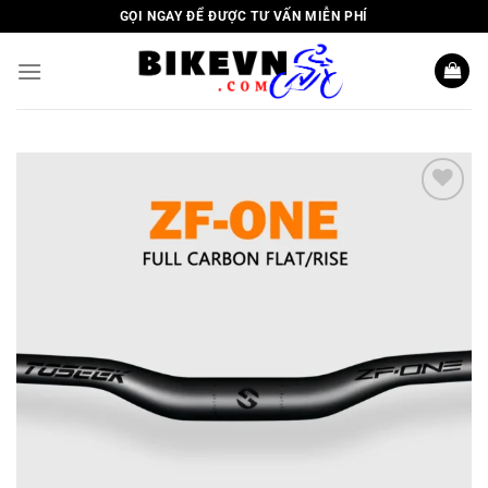
Skip
GỌI NGAY ĐỂ ĐƯỢC TƯ VẤN MIỄN PHÍ
to
content
Add to
wishlist