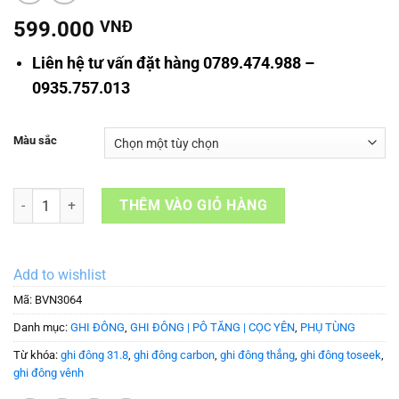
599.000
VNĐ
Liên hệ tư vấn đặt hàng 0789.474.988 –
0935.757.013
Màu sắc
Ghi đông Full Carbon TOSEEK ZF ONE số lượng
THÊM VÀO GIỎ HÀNG
Add to wishlist
Mã:
BVN3064
Danh mục:
GHI ĐÔNG
,
GHI ĐÔNG | PÔ TĂNG | CỌC YÊN
,
PHỤ TÙNG
Từ khóa:
ghi đông 31.8
,
ghi đông carbon
,
ghi đông thẳng
,
ghi đông toseek
,
ghi đông vênh