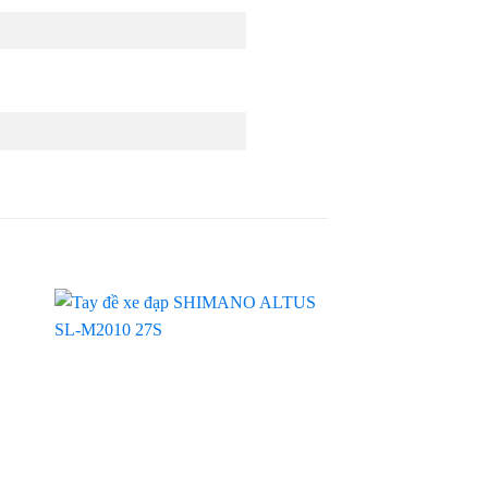
 to
Add to
ist
wishlist