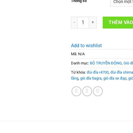
Thông số
Giò dĩa xe đạp SHIMANO TIAGRA
THÊM VÀO
Add to wishlist
Mã:
N/A
Danh mục:
BỘ TRUYỀN ĐỘNG
,
Giò dĩ
Từ khóa:
đùi đĩa r4700
,
đùi đĩa shim
tầng
,
giò dĩa tiagra
,
giò dĩa xe đạp
,
gi