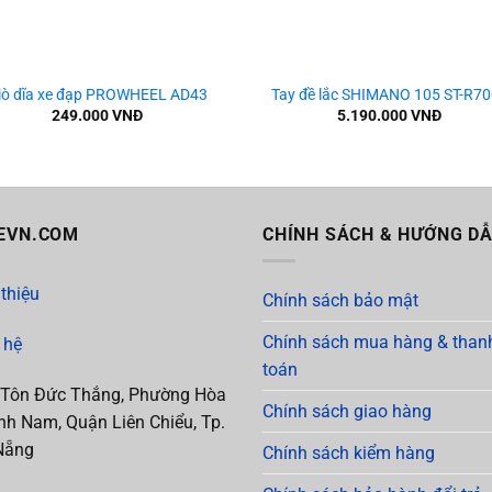
+
iò dĩa xe đạp PROWHEEL AD43
Tay đề lắc SHIMANO 105 ST-R7
249.000
VNĐ
5.190.000
VNĐ
EVN.COM
CHÍNH SÁCH & HƯỚNG D
 thiệu
Chính sách bảo mật
Chính sách mua hàng & than
 hệ
toán
 Tôn Đức Thắng, Phường Hòa
Chính sách giao hàng
h Nam, Quận Liên Chiểu, Tp.
Nẵng
Chính sách kiểm hàng