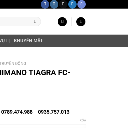
VỤ
KHUYẾN MÃI
 TRUYỀN ĐỘNG
SHIMANO TIAGRA FC-
g 0789.474.988 – 0935.757.013
XÓA