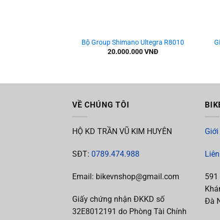
+
+
Bộ Group Shimano Ultegra R8010
G
20.000.000
VNĐ
VỀ CHÚNG TÔI
BIK
HỘ KD TRẦN VŨ KIM HUYÊN
Giới
SĐT:
0789.474.988
Liên
Email: bikevnshop@gmail.com
591
Khán
Giấy chứng nhận ĐKKD số
Đà 
32E8012191 do Phòng Tài Chính