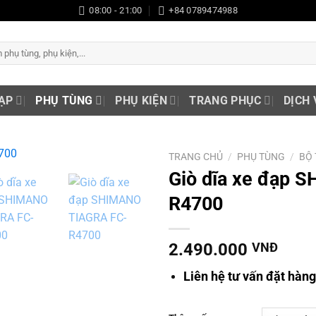
08:00 - 21:00
+84 0789474988
ẠP
PHỤ TÙNG
PHỤ KIỆN
TRANG PHỤC
DỊCH 
TRANG CHỦ
/
PHỤ TÙNG
/
BỘ
Giò dĩa xe đạp 
Add to
R4700
wishlist
2.490.000
VNĐ
Liên hệ tư vấn đặt hàn