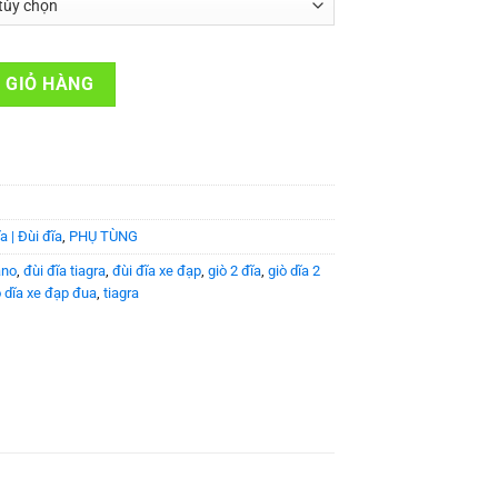
 FC-R4700 số lượng
 GIỎ HÀNG
a | Đùi đĩa
,
PHỤ TÙNG
ano
,
đùi đĩa tiagra
,
đùi đĩa xe đạp
,
giò 2 đĩa
,
giò dĩa 2
ò dĩa xe đạp đua
,
tiagra