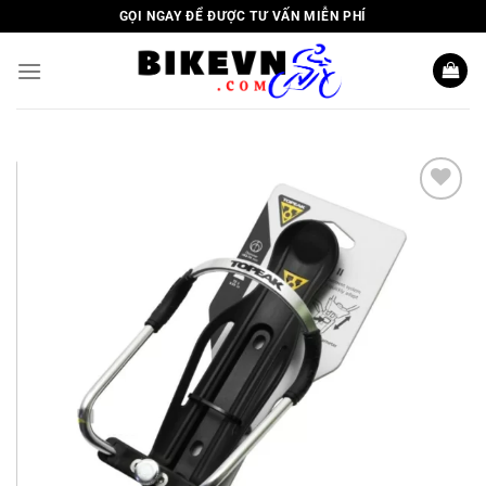
Skip
GỌI NGAY ĐỂ ĐƯỢC TƯ VẤN MIỄN PHÍ
to
content
Add to
wishlist