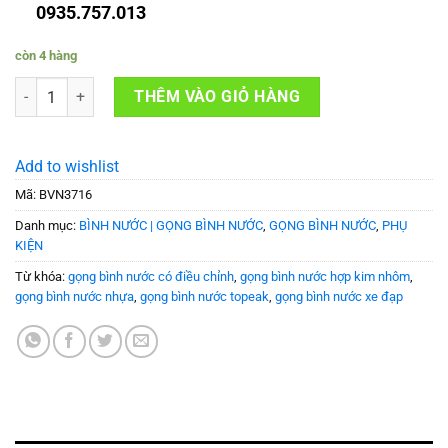
0935.757.013
còn 4 hàng
Gọng bình nước xe đạp có điều chỉnh TOPEAK - TMD06B số lượng
THÊM VÀO GIỎ HÀNG
Add to wishlist
Mã:
BVN3716
Danh mục:
BÌNH NƯỚC | GỌNG BÌNH NƯỚC
,
GỌNG BÌNH NƯỚC
,
PHỤ
KIỆN
Từ khóa:
gọng bình nước có điều chỉnh
,
gọng bình nước hợp kim nhôm
,
gọng bình nước nhựa
,
gọng bình nước topeak
,
gọng bình nước xe đạp