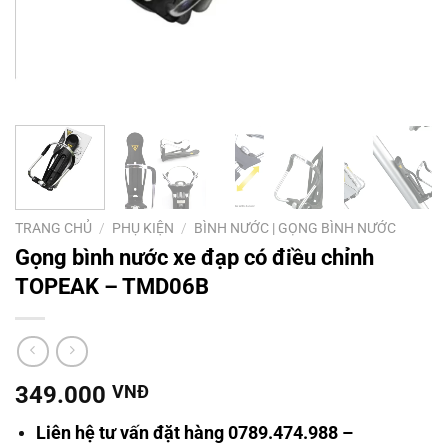
TRANG CHỦ
/
PHỤ KIỆN
/
BÌNH NƯỚC | GỌNG BÌNH NƯỚC
Gọng bình nước xe đạp có điều chỉnh
TOPEAK – TMD06B
349.000
VNĐ
Liên hệ tư vấn đặt hàng 0789.474.988 –