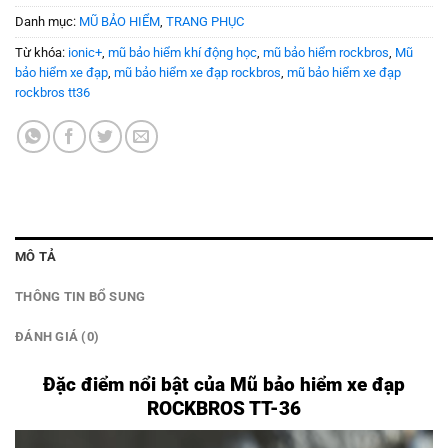
Danh mục:
MŨ BẢO HIỂM
,
TRANG PHỤC
Từ khóa:
ionic+
,
mũ bảo hiểm khí động học
,
mũ bảo hiểm rockbros
,
Mũ
bảo hiểm xe đạp
,
mũ bảo hiểm xe đạp rockbros
,
mũ bảo hiểm xe đạp
rockbros tt36
MÔ TẢ
THÔNG TIN BỔ SUNG
ĐÁNH GIÁ (0)
Đặc điểm nổi bật của Mũ bảo hiểm xe đạp
ROCKBROS TT-36