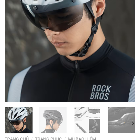
TRANG CHỦ
/
TRANG PHỤC
/
MŨ BẢO HIỂM