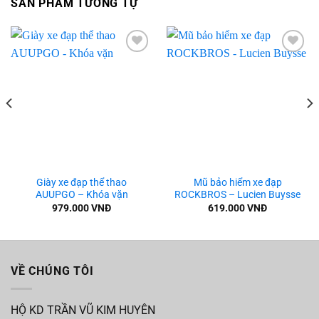
SẢN PHẨM TƯƠNG TỰ
Add to
Add to
wishlist
wishlist
Giày xe đạp thể thao
Mũ bảo hiểm xe đạp
AUUPGO – Khóa vặn
ROCKBROS – Lucien Buysse
979.000
VNĐ
619.000
VNĐ
VỀ CHÚNG TÔI
HỘ KD TRẦN VŨ KIM HUYÊN