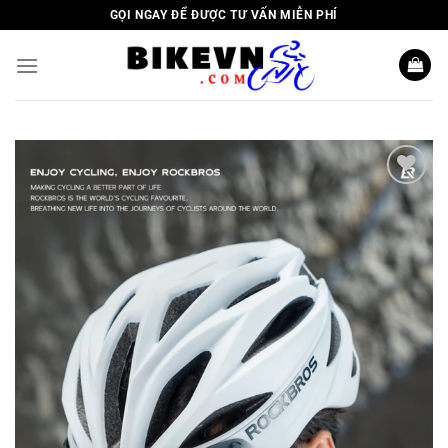
Skip
GỌI NGAY ĐỂ ĐƯỢC TƯ VẤN MIỄN PHÍ
to
content
Add to
wishlist