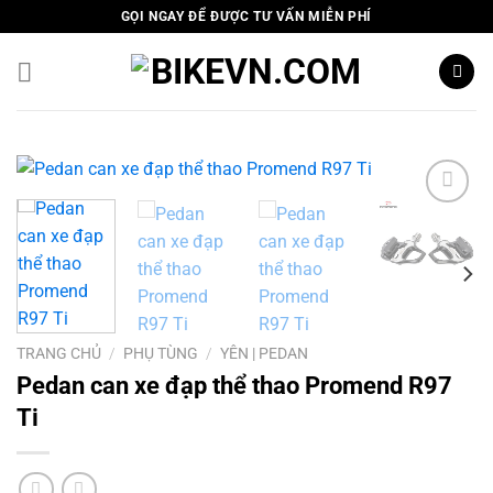
Skip
GỌI NGAY ĐỂ ĐƯỢC TƯ VẤN MIỄN PHÍ
to
content
Add to
wishlist
TRANG CHỦ
/
PHỤ TÙNG
/
YÊN | PEDAN
Pedan can xe đạp thể thao Promend R97
Ti