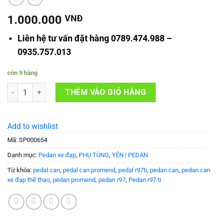
1.000.000
VNĐ
Liên hệ tư vấn đặt hàng 0789.474.988 –
0935.757.013
còn 9 hàng
Pedan can xe đạp thể thao Promend R97 Ti số lượng
THÊM VÀO GIỎ HÀNG
Add to wishlist
Mã:
SP000654
Danh mục:
Pedan xe đạp
,
PHỤ TÙNG
,
YÊN | PEDAN
Từ khóa:
pedal can
,
pedal can promend
,
pedal r97ti
,
pedan can
,
pedan can
xe đạp thể thao
,
pedan promend
,
pedan r97
,
Pedan r97 ti