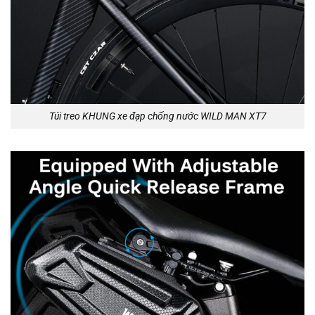
Túi treo KHUNG xe đạp chống nước WILD MAN XT7