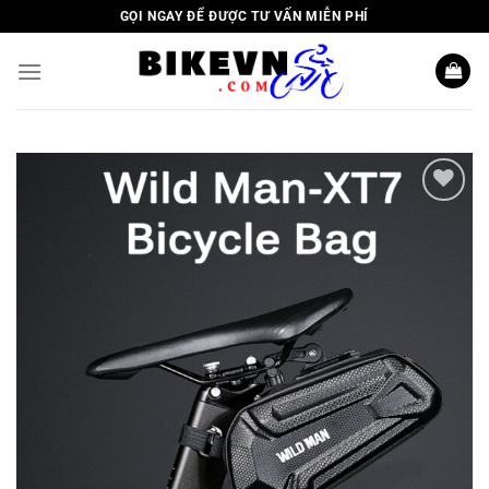
Skip
GỌI NGAY ĐỂ ĐƯỢC TƯ VẤN MIỄN PHÍ
to
content
Add to
wishlist