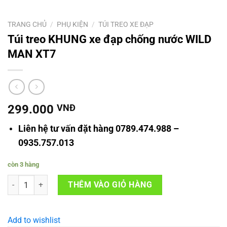
TRANG CHỦ
/
PHỤ KIỆN
/
TÚI TREO XE ĐẠP
Túi treo KHUNG xe đạp chống nước WILD
MAN XT7
299.000
VNĐ
Liên hệ tư vấn đặt hàng 0789.474.988 –
0935.757.013
còn 3 hàng
Túi treo KHUNG xe đạp chống nước WILD MAN XT7 số lượng
THÊM VÀO GIỎ HÀNG
Add to wishlist