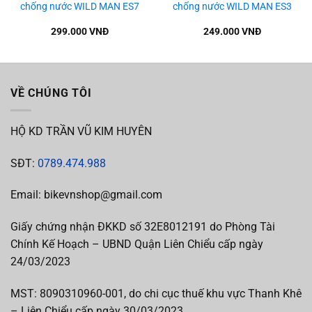
chống nước WILD MAN ES7
chống nước WILD MAN ES3
299.000
VNĐ
249.000
VNĐ
VỀ CHÚNG TÔI
HỘ KD TRẦN VŨ KIM HUYÊN
SĐT:
0789.474.988
Email: bikevnshop@gmail.com
Giấy chứng nhận ĐKKD số 32E8012191 do Phòng Tài
Chính Kế Hoạch – UBND Quận Liên Chiểu cấp ngày
24/03/2023
MST:
8090310960-001, do chi cục thuế khu vực Thanh Khê
– Liên Chiểu cấp
ngày 30/03/2023