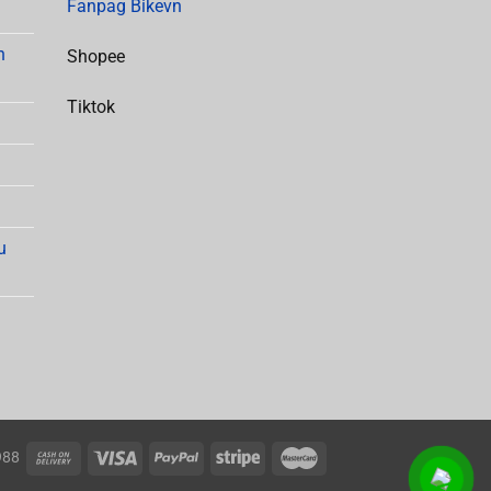
Fanpag Bikevn
h
Shopee
Tiktok
u
988