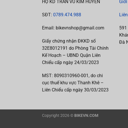
HỘ KD TRẦN VŨ KIM HUYÊN
Giới
SĐT:
0789.474.988
Liên
Email: bikevnshop@gmail.com
591
Khán
Giấy chứng nhận ĐKKD số
Đà 
32E8012191 do Phòng Tài Chính
Kế Hoạch – UBND Quận Liên
Chiểu cấp ngày 24/03/2023
MST:
8090310960-001, do chi
cục thuế khu vực Thanh Khê –
Liên Chiểu cấp
ngày 30/03/2023
Copyright 2026 ©
BIKEVN.COM