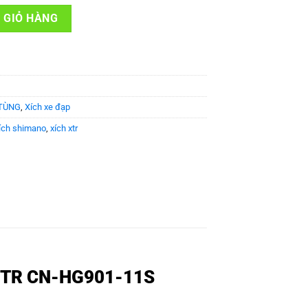
/XTR CN-HG901-11S số lượng
 GIỎ HÀNG
TÙNG
,
Xích xe đạp
ích shimano
,
xích xtr
/XTR CN-HG901-11S