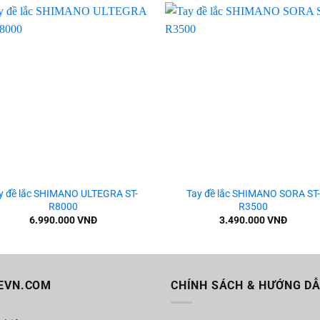
Add to
Add
wishlist
wishl
+
y đề lắc SHIMANO ULTEGRA ST-
Tay đề lắc SHIMANO SORA ST
R8000
R3500
6.990.000
VNĐ
3.490.000
VNĐ
EVN.COM
CHÍNH SÁCH & HƯỚNG D