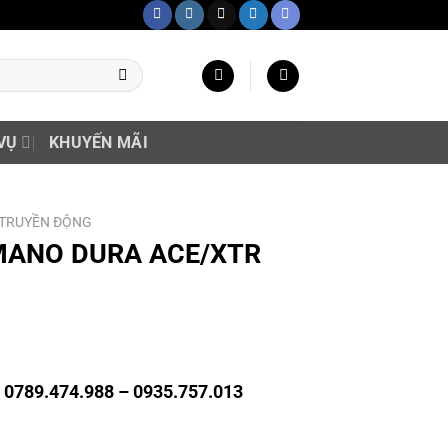
VỤ
KHUYẾN MÃI
 TRUYỀN ĐỘNG
IMANO DURA ACE/XTR
g 0789.474.988 – 0935.757.013