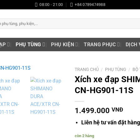
08:00 - 21:00
+84 0789474988
ẠP
PHỤ TÙNG
PHỤ KIỆN
TRANG PHỤC
DỊCH 
TRANG CHỦ
/
PHỤ TÙNG
/
BỘ
Xích xe đạp SH
Add to
CN-HG901-11S
wishlist
1.499.000
VNĐ
Liên hệ tư vấn đặt hàn
còn 2 hàng