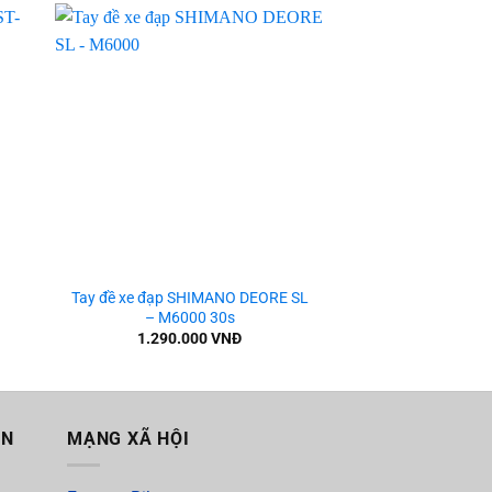
 to
Add to
ist
wishlist
+
+
-
Tay đề xe đạp SHIMANO DEORE SL
Tay đề xe đạp SH
– M6000 30s
M7000
1.290.000
VNĐ
1.390.0
ẪN
MẠNG XÃ HỘI