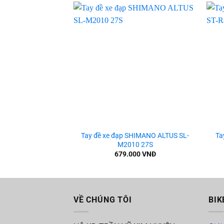
Add to
wishlist
+
+
Tay đề xe đạp SHIMANO ALTUS SL-
Ta
M2010 27S
679.000
VNĐ
VỀ CHÚNG TÔI
BIK