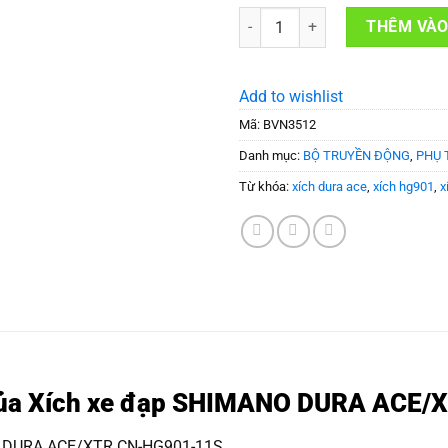
Xích xe đạp SHIMANO DURA ACE
THÊM VÀO
Add to wishlist
Mã:
BVN3512
Danh mục:
BỘ TRUYỀN ĐỘNG
,
PHỤ 
Từ khóa:
xích dura ace
,
xích hg901
,
x
 của Xích xe đạp SHIMANO DURA ACE