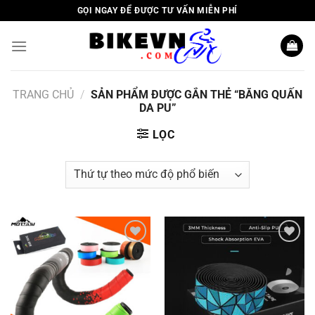
Skip
GỌI NGAY ĐỂ ĐƯỢC TƯ VẤN MIỄN PHÍ
to
content
TRANG CHỦ
/
SẢN PHẨM ĐƯỢC GẮN THẺ “BĂNG QUẤN
DA PU”
LỌC
Add to
Add to
wishlist
wishlist