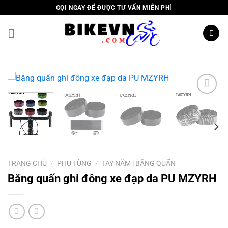
Skip
GỌI NGAY ĐỂ ĐƯỢC TƯ VẤN MIỄN PHÍ
to
content
Add to
wishlist
TRANG CHỦ
/
PHỤ TÙNG
/
TAY NẮM | BĂNG QUẤN
Băng quấn ghi đông xe đạp da PU MZYRH