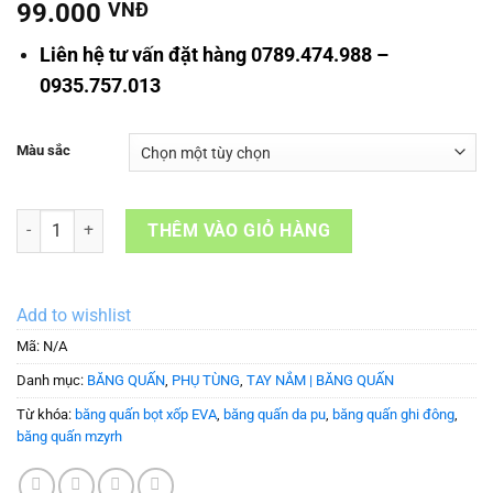
99.000
VNĐ
Liên hệ tư vấn đặt hàng 0789.474.988 –
0935.757.013
Màu sắc
Băng quấn ghi đông xe đạp da PU MZYRH số lượng
THÊM VÀO GIỎ HÀNG
Add to wishlist
Mã:
N/A
Danh mục:
BĂNG QUẤN
,
PHỤ TÙNG
,
TAY NẮM | BĂNG QUẤN
Từ khóa:
băng quấn bọt xốp EVA
,
băng quấn da pu
,
băng quấn ghi đông
,
băng quấn mzyrh