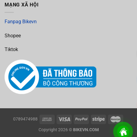
MẠNG XÃ HỘI
Fanpag Bikevn
Shopee
Tiktok
0789474988
Copyright 2026 ©
BIKEVN.COM