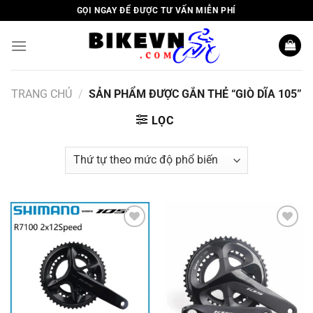
Skip
GỌI NGAY ĐỂ ĐƯỢC TƯ VẤN MIỄN PHÍ
to
content
TRANG CHỦ
/
SẢN PHẨM ĐƯỢC GẮN THẺ “GIÒ DĨA 105”
LỌC
Add to
Add to
wishlist
wishlist