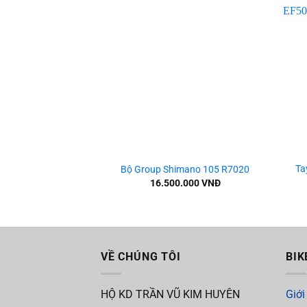
Add to
wishlist
+
+
Ta
Bộ Group Shimano 105 R7020
16.500.000
VNĐ
VỀ CHÚNG TÔI
BIK
HỘ KD TRẦN VŨ KIM HUYÊN
Giới