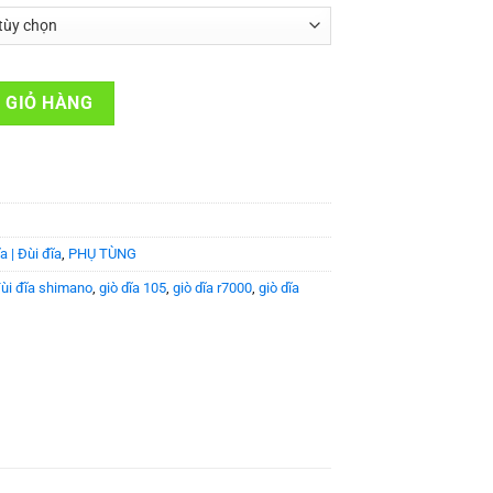
-R7000 số lượng
 GIỎ HÀNG
a | Đùi đĩa
,
PHỤ TÙNG
ùi đĩa shimano
,
giò dĩa 105
,
giò dĩa r7000
,
giò dĩa