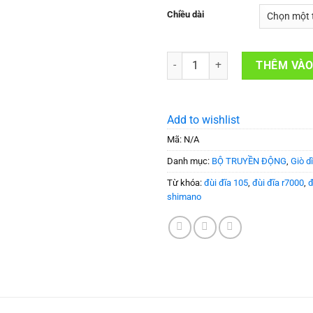
Chiều dài
Giò dĩa xe đạp SHIMANO 105 FC
THÊM VÀO
Add to wishlist
Mã:
N/A
Danh mục:
BỘ TRUYỀN ĐỘNG
,
Giò dĩ
Từ khóa:
đùi đĩa 105
,
đùi đĩa r7000
,
đ
shimano