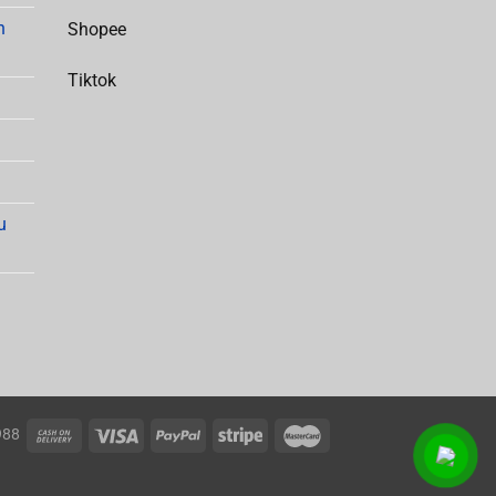
h
Shopee
Tiktok
u
988