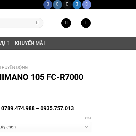
VỤ
KHUYẾN MÃI
 TRUYỀN ĐỘNG
SHIMANO 105 FC-R7000
g 0789.474.988 – 0935.757.013
XÓA