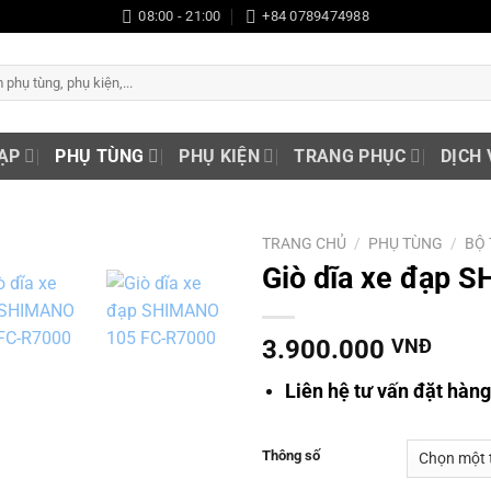
08:00 - 21:00
+84 0789474988
ẠP
PHỤ TÙNG
PHỤ KIỆN
TRANG PHỤC
DỊCH 
TRANG CHỦ
/
PHỤ TÙNG
/
BỘ
Giò dĩa xe đạp 
Add to
wishlist
3.900.000
VNĐ
Liên hệ tư vấn đặt hàn
Thông số