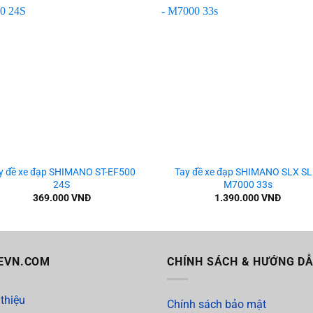
Add to
Add
wishlist
wishl
+
y đề xe đạp SHIMANO ST-EF500
Tay đề xe đạp SHIMANO SLX SL
24S
M7000 33s
369.000
VNĐ
1.390.000
VNĐ
EVN.COM
CHÍNH SÁCH & HƯỚNG D
 thiệu
Chính sách bảo mật