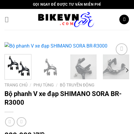
Skip
GỌI NGAY ĐỂ ĐƯỢC TƯ VẤN MIỄN PHÍ
to
content
Add to
wishlist
TRANG CHỦ
/
PHỤ TÙNG
/
BỘ TRUYỀN ĐỘNG
Bộ phanh V xe đạp SHIMANO SORA BR-
R3000