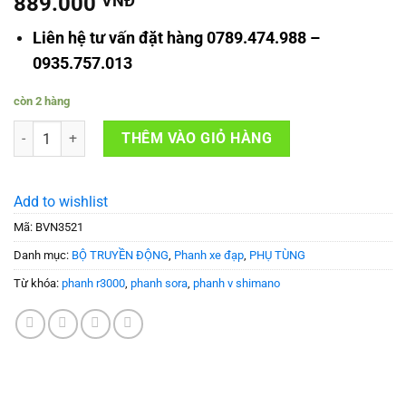
889.000
VNĐ
Liên hệ tư vấn đặt hàng 0789.474.988 –
0935.757.013
còn 2 hàng
Bộ phanh V xe đạp SHIMANO SORA BR-R3000 số lượng
THÊM VÀO GIỎ HÀNG
Add to wishlist
Mã:
BVN3521
Danh mục:
BỘ TRUYỀN ĐỘNG
,
Phanh xe đạp
,
PHỤ TÙNG
Từ khóa:
phanh r3000
,
phanh sora
,
phanh v shimano